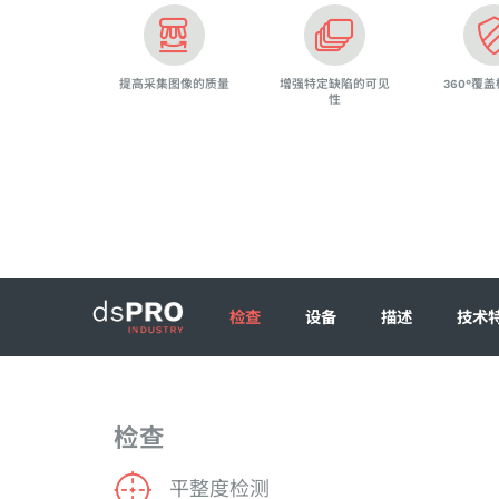
提高采集图像的质量
增强特定缺陷的可见
360°覆
性
检查
设备
描述
技术
检查
平整度检测