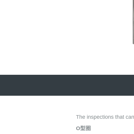
The inspections that can
O
型圈